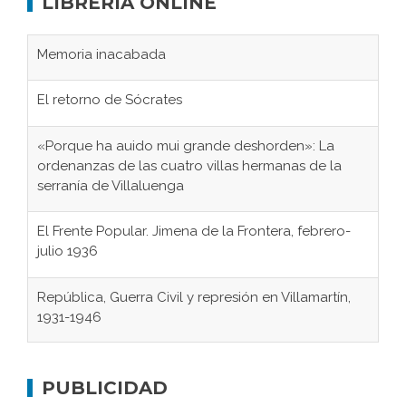
LIBRERÍA ONLINE
Memoria inacabada
El retorno de Sócrates
«Porque ha auido mui grande deshorden»: La
ordenanzas de las cuatro villas hermanas de la
serranía de Villaluenga
El Frente Popular. Jimena de la Frontera, febrero-
julio 1936
República, Guerra Civil y represión en Villamartín,
1931-1946
Gaditanos deportados a campos de
concentración nazis
PUBLICIDAD