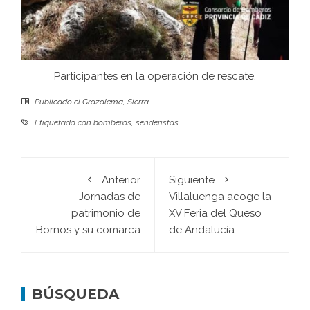
Participantes en la operación de rescate.
Publicado el
Grazalema
,
Sierra
Etiquetado con
bomberos
,
senderistas
Anterior
Siguiente
Jornadas de
Villaluenga acoge la
patrimonio de
XV Feria del Queso
Bornos y su comarca
de Andalucía
BÚSQUEDA