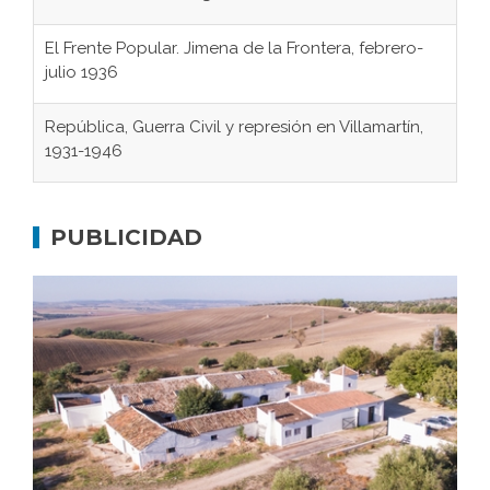
El Frente Popular. Jimena de la Frontera, febrero-
julio 1936
República, Guerra Civil y represión en Villamartín,
1931-1946
Gaditanos deportados a campos de
concentración nazis
PUBLICIDAD
Don Perafán de Ribera y sus fundaciones de
Bornos
El Frente Popular. Ubrique, febrero-julio 1936
Juntar las letras. La alfabetización en el campo: del
afán de saber a la autogestión