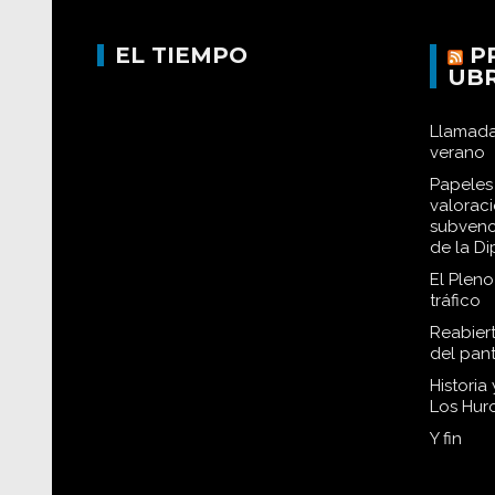
EL TIEMPO
P
UB
Llamada
verano
Papeles 
valorac
subvenc
de la D
El Plen
tráfico
Reabiert
del pan
Historia
Los Hur
Y fin