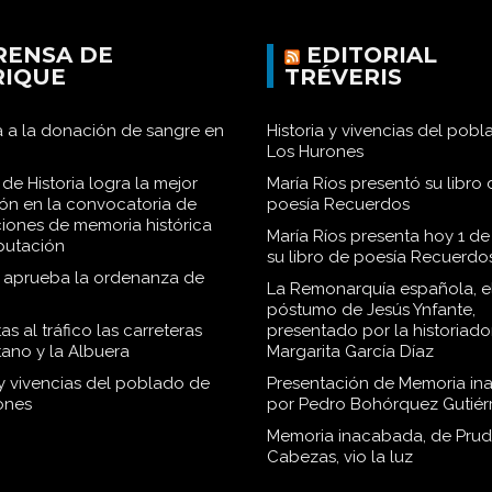
RENSA DE
EDITORIAL
RIQUE
TRÉVERIS
 a la donación de sangre en
Historia y vivencias del pob
Los Hurones
de Historia logra la mejor
María Ríos presentó su libro 
ión en la convocatoria de
poesía Recuerdos
iones de memoria histórica
María Ríos presenta hoy 1 de
iputación
su libro de poesía Recuerdo
o aprueba la ordenanza de
La Remonarquía española, el
póstumo de Jesús Ynfante,
as al tráfico las carreteras
presentado por la historiado
tano y la Albuera
Margarita García Díaz
 y vivencias del poblado de
Presentación de Memoria in
ones
por Pedro Bohórquez Gutiér
Memoria inacabada, de Pru
Cabezas, vio la luz