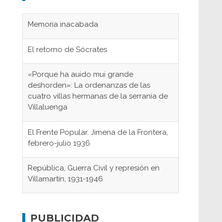
Memoria inacabada
El retorno de Sócrates
«Porque ha auido mui grande
deshorden»: La ordenanzas de las
cuatro villas hermanas de la serranía de
Villaluenga
El Frente Popular. Jimena de la Frontera,
febrero-julio 1936
República, Guerra Civil y represión en
Villamartín, 1931-1946
Gaditanos deportados a campos de
concentración nazis
PUBLICIDAD