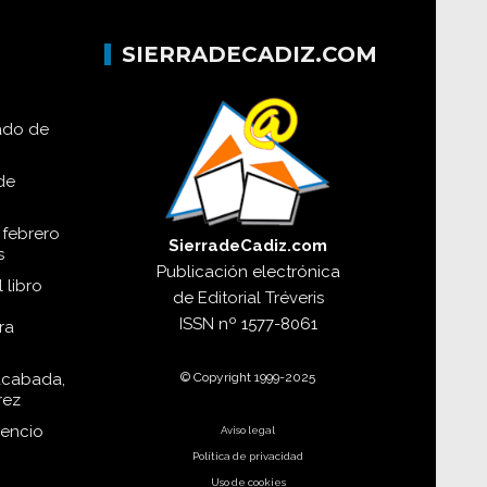
SIERRADECADIZ.COM
lado de
de
 febrero
SierradeCadiz.com
s
Publicación electrónica
 libro
de
Editorial Tréveris
ISSN
nº 1577-8061
ra
© Copyright 1999-2025
acabada,
rez
dencio
Aviso legal
Política de privacidad
Uso de cookies