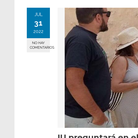
JUL
31
2022
NO HAY
COMENTARIOS
IU preguntará en e