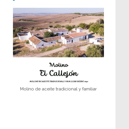
Don Perafán de Ribera y sus
fundaciones de Bornos
El Frente Popular. Ubrique, febrero-julio
1936
Juntar las letras. La alfabetización en el
campo: del afán de saber a la
autogestión
Historia y vivencias del poblado de Los
Hurones
Molino de aceite tradicional y familiar