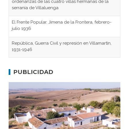
ordenanzas de las cuatro villas hermanas de la
serranía de Villaluenga
El Frente Popular. Jimena de la Frontera, febrero-
julio 1936
República, Guerra Civil y represión en Villamartín,
1931-1946
Gaditanos deportados a campos de
concentración nazis
PUBLICIDAD
Don Perafán de Ribera y sus fundaciones de
Bornos
El Frente Popular. Ubrique, febrero-julio 1936
Juntar las letras. La alfabetización en el campo: del
afán de saber a la autogestión