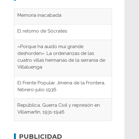
Memoria inacabada
El retorno de Sócrates
«Porque ha auido mui grande
deshorden»: La ordenanzas de las
cuatro villas hermanas de la serranía de
Villaluenga
El Frente Popular. Jimena de la Frontera,
febrero-julio 1936
República, Guerra Civil y represión en
Villamartín, 1931-1946
Gaditanos deportados a campos de
concentración nazis
PUBLICIDAD