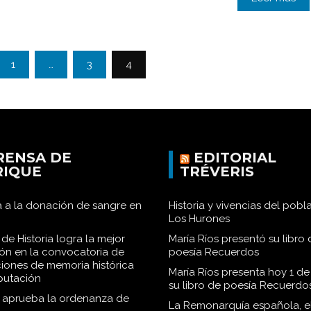
1
…
3
4
RENSA DE
EDITORIAL
RIQUE
TRÉVERIS
 a la donación de sangre en
Historia y vivencias del pob
Los Hurones
de Historia logra la mejor
María Ríos presentó su libro 
ión en la convocatoria de
poesía Recuerdos
iones de memoria histórica
María Ríos presenta hoy 1 de
iputación
su libro de poesía Recuerdo
o aprueba la ordenanza de
La Remonarquía española, el