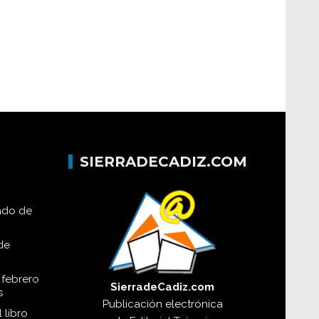
SIERRADECADIZ.COM
lado de
de
 febrero
SierradeCadiz.com
s
Publicación electrónica
 libro