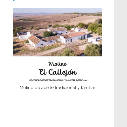
Don Perafán de Ribera y sus
fundaciones de Bornos
El Frente Popular. Ubrique, febrero-julio
1936
Juntar las letras. La alfabetización en el
campo: del afán de saber a la
autogestión
Historia y vivencias del poblado de Los
Hurones
Molino de aceite tradicional y familiar