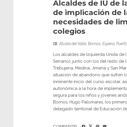
Alcaldes de IU de l
de implicación de l
necesidades de lim
colegios
Alcalá del Valle
,
Bornos
,
Espera
,
Puert
Los alcaldes de Izquierda Unida de l
Serrano), junto con los del resto de 
Trebujena, Medina, Jimena y San Mart
situación de abandono que sufren lo
inminente inicio del curso escolar, a
autonómica a la hora de implementar
segura para los niños y jóvenes and
Bornos, Hugo Palomares, los primero
delegado territorial de Educación de l
COMPARTIR