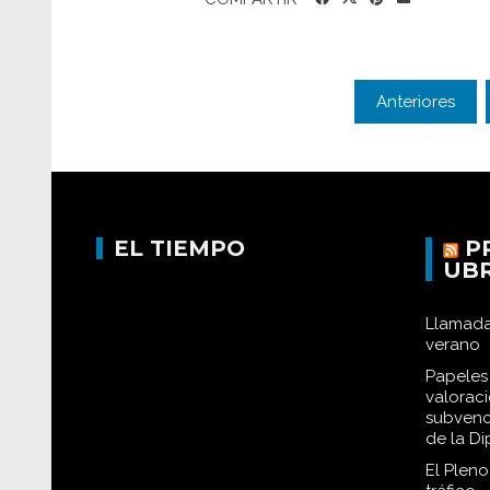
Anteriores
EL TIEMPO
P
UB
Llamada
verano
Papeles 
valorac
subvenc
de la D
El Plen