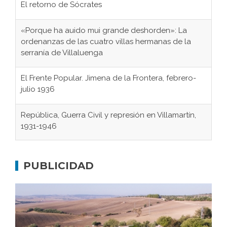
El retorno de Sócrates
«Porque ha auido mui grande deshorden»: La
ordenanzas de las cuatro villas hermanas de la
serranía de Villaluenga
El Frente Popular. Jimena de la Frontera, febrero-
julio 1936
República, Guerra Civil y represión en Villamartín,
1931-1946
Gaditanos deportados a campos de
concentración nazis
PUBLICIDAD
Don Perafán de Ribera y sus fundaciones de
Bornos
El Frente Popular. Ubrique, febrero-julio 1936