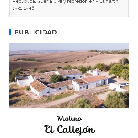
Gaditanos deportados a campos de
concentración nazis
PUBLICIDAD
Don Perafán de Ribera y sus fundaciones de
Bornos
El Frente Popular. Ubrique, febrero-julio 1936
Juntar las letras. La alfabetización en el campo: del
afán de saber a la autogestión
Historia y vivencias del poblado de Los Hurones