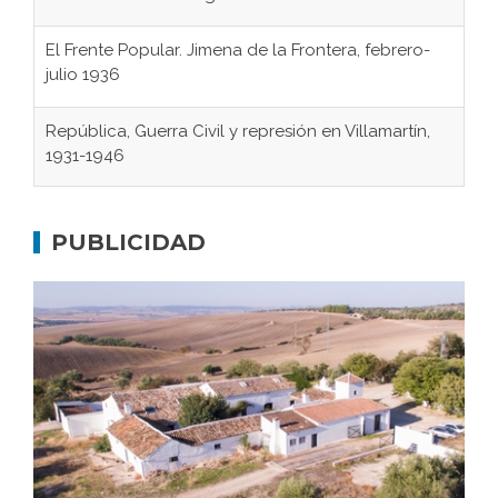
El Frente Popular. Jimena de la Frontera, febrero-
julio 1936
República, Guerra Civil y represión en Villamartín,
1931-1946
Gaditanos deportados a campos de
concentración nazis
PUBLICIDAD
Don Perafán de Ribera y sus fundaciones de
Bornos
El Frente Popular. Ubrique, febrero-julio 1936
Juntar las letras. La alfabetización en el campo: del
afán de saber a la autogestión