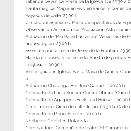
Taller de cerámica. Plaza de la Iglesia. De 22:30 a 01
II Ruta mágica. Magia en vivo en varios rincones de
Payasos de calle. 23:00 h.
Circuito de Scalextric. Plaza Campanilleros de Esper
Observación Astronómica. Asociación Astronómica 
Actuación de “Pro Pane Lucrando”. Versiones de P
arqueológico. 23:00 h.
Serenata por la Tuna de Jerez de la Frontera. 23:30 
Manda un deseo a las estrella. Suelta de globos. Es
la Iglesia – 00:30 h.
Visitas guiadas: Iglesia Santa María de Gracia. Cono
h.
Actuación Charanga. Bar José Gabriel – 00:00 h.
Concierto de Lucia Socam. Centro Obrero “Curro Ga
Concierto de Agarponis Funk. Red House – 00:00 h
Circo Trópico. Circo de calle. Inicio: 00:30 h. Calle 
Concierto de Piano. El patio. 00:00 h.
Noche de Cócteles. Rolabota.
Carne al Toro. Compañía de teatro “El Carromato”. In