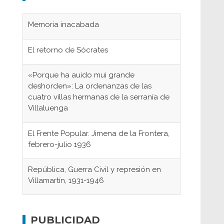
Memoria inacabada
El retorno de Sócrates
«Porque ha auido mui grande
deshorden»: La ordenanzas de las
cuatro villas hermanas de la serranía de
Villaluenga
El Frente Popular. Jimena de la Frontera,
febrero-julio 1936
República, Guerra Civil y represión en
Villamartín, 1931-1946
Gaditanos deportados a campos de
concentración nazis
PUBLICIDAD