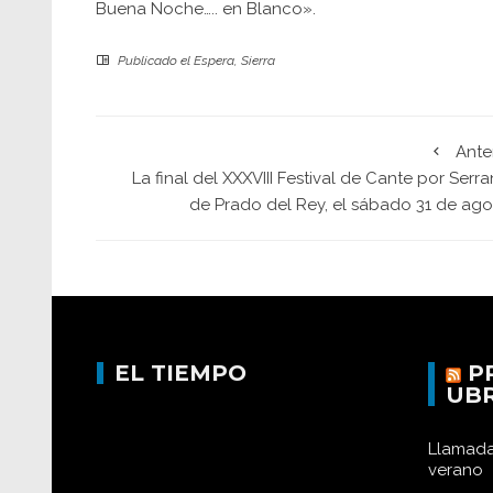
Buena Noche….. en Blanco».
Publicado el
Espera
,
Sierra
Ante
La final del XXXVIII Festival de Cante por Serr
de Prado del Rey, el sábado 31 de ago
EL TIEMPO
P
UB
Llamada
verano