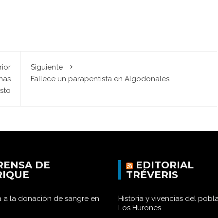
rior
Siguiente
anas
Fallece un parapentista en Algodonales
sto
RENSA DE
EDITORIAL
RIQUE
TRÉVERIS
 a la donación de sangre en
Historia y vivencias del pob
Los Hurones