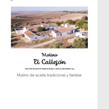
Don Perafán de Ribera y sus
fundaciones de Bornos
El Frente Popular. Ubrique, febrero-julio
1936
Juntar las letras. La alfabetización en el
campo: del afán de saber a la
autogestión
Historia y vivencias del poblado de Los
Hurones
Molino de aceite tradicional y familiar