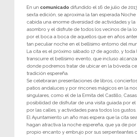
En un
comunicado
difundido el 16 de julio de 20
sexta edición, se aproxima la tan esperada Noche 
cabida una enorme diversidad de actividades y la r
asombro y el disfrute de todos los vecinos de la l
por el boca a boca de aquellos que en años anteri
tan peculiar noche en el bellísimo entorno del mun
La cita es el próximo sábado 17 de agosto, y toda
transcurre el bellísimo evento, que incluso alcanza
donde podremos tratar de ubicar en la bóveda celes
tradición espereña.
Se celebraran presentaciones de libros, conciertos
patios andaluces y por rincones mágicos en la noc
singulares, como el de la Ermita del Castillo, Casa
posibilidad de disfrutar de una visita guiada por e
por las calles, y actividades para todos los gustos.
El Ayuntamiento un año mas espera que la cita se
hagan atractiva la noche espereña, que ya de por 
propio encanto y embrujo por sus serpenteantes c