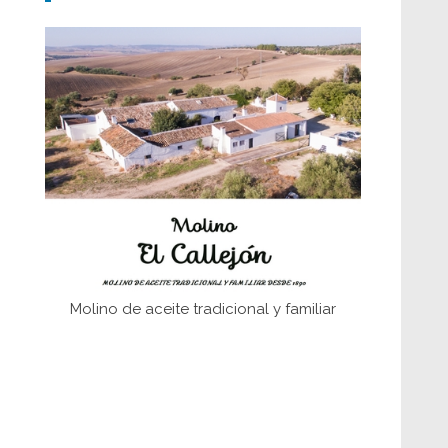
Don Perafán de Ribera y sus
fundaciones de Bornos
El Frente Popular. Ubrique, febrero-julio
1936
Juntar las letras. La alfabetización en el
campo: del afán de saber a la
autogestión
Historia y vivencias del poblado de Los
Hurones
Molino de aceite tradicional y familiar