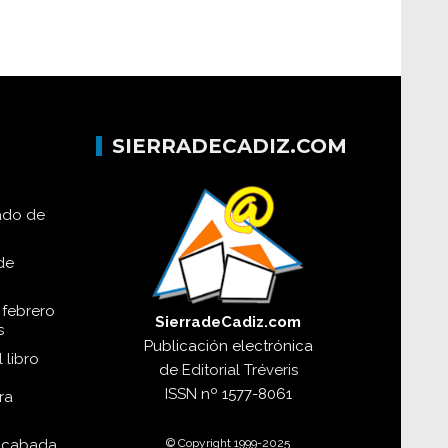
SIERRADECADIZ.COM
lado de
de
 febrero
SierradeCadiz.com
s
Publicación electrónica
 libro
de
Editorial Tréveris
ISSN
nº 1577-8061
ra
© Copyright 1999-2025
acabada,