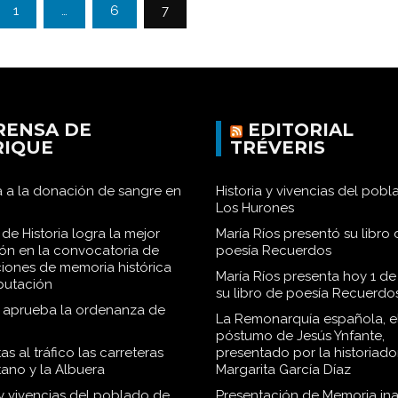
1
…
6
7
RENSA DE
EDITORIAL
RIQUE
TRÉVERIS
 a la donación de sangre en
Historia y vivencias del pob
Los Hurones
de Historia logra la mejor
María Ríos presentó su libro 
ión en la convocatoria de
poesía Recuerdos
iones de memoria histórica
María Ríos presenta hoy 1 de
iputación
su libro de poesía Recuerdo
o aprueba la ordenanza de
La Remonarquía española, el
póstumo de Jesús Ynfante,
as al tráfico las carreteras
presentado por la historiado
tano y la Albuera
Margarita García Díaz
 y vivencias del poblado de
Presentación de Memoria in