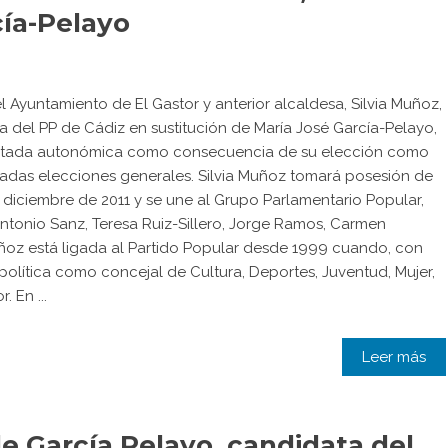
cía-Pelayo
l Ayuntamiento de El Gastor y anterior alcaldesa, Silvia Muñoz,
a del PP de Cádiz en sustitución de María José García-Pelayo,
iputada autonómica como consecuencia de su elección como
sadas elecciones generales. Silvia Muñoz tomará posesión de
 diciembre de 2011 y se une al Grupo Parlamentario Popular,
tonio Sanz, Teresa Ruiz-Sillero, Jorge Ramos, Carmen
ñoz está ligada al Partido Popular desde 1999 cuando, con
 política como concejal de Cultura, Deportes, Juventud, Mujer,
 En ...
Leer más
de García Pelayo, candidata del