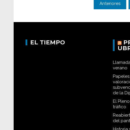
Anteriores
EL TIEMPO
P
UB
Llamada
verano
Papeles 
valorac
subvenc
de la D
El Plen
tráfico
Reabiert
del pan
Historia