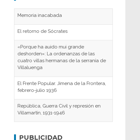
Memoria inacabada
El retorno de Sócrates
«Porque ha auido mui grande
deshorden»: La ordenanzas de las
cuatro villas hermanas de la serranía de
Villaluenga
El Frente Popular. Jimena de la Frontera,
febrero-julio 1936
República, Guerra Civil y represión en
Villamartín, 1931-1946
Gaditanos deportados a campos de
concentración nazis
PUBLICIDAD