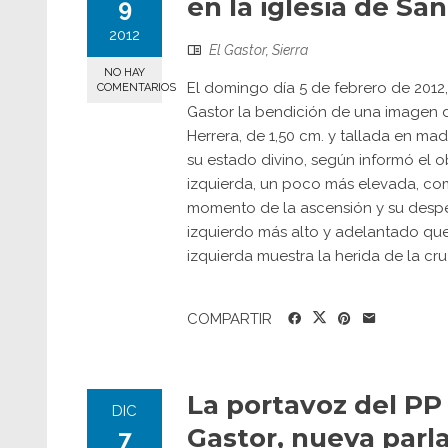
en la iglesia de Sa
9
2012
El Gastor
,
Sierra
NO HAY
El domingo día 5 de febrero de 2012, 
COMENTARIOS
Gastor la bendición de una imagen d
Herrera, de 1,50 cm. y tallada en m
su estado divino, según informó el 
izquierda, un poco más elevada, como
momento de la ascensión y su desped
izquierdo más alto y adelantado que
izquierda muestra la herida de la cru
COMPARTIR
La portavoz del PP
DIC
Gastor, nueva par
7