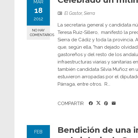
Celebrado un mitin
MAR
18
El Gastor
,
Sierra
2012
La secretaria general y candidata n
NO HAY
Teresa Ruiz-Sillero, manifestó la pre
COMENTARIOS
Sierra de Cádiz y toda la provincia. A
que, según ella, "han dejado olvidad
gastoreños y del resto de los andalu
infraestructuras viarias y sanitarias
también candidata Silvia Muñoz en u
estuvieron arropadas por el diputad
Párraga, entre otros. R...
COMPARTIR
Bendición de una i
FEB