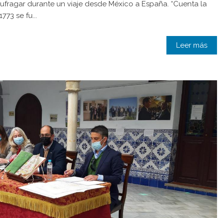
ufragar durante un viaje desde México a España. “Cuenta la
773 se fu...
Leer más