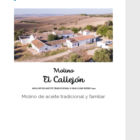
Don Perafán de Ribera y sus
fundaciones de Bornos
El Frente Popular. Ubrique, febrero-julio
1936
Juntar las letras. La alfabetización en el
campo: del afán de saber a la
autogestión
Historia y vivencias del poblado de Los
Hurones
Molino de aceite tradicional y familiar