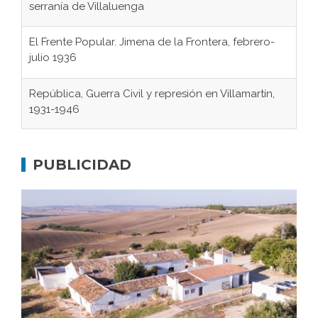
El Frente Popular. Jimena de la Frontera, febrero-
julio 1936
República, Guerra Civil y represión en Villamartín,
1931-1946
Gaditanos deportados a campos de
concentración nazis
Don Perafán de Ribera y sus fundaciones de
PUBLICIDAD
Bornos
El Frente Popular. Ubrique, febrero-julio 1936
Juntar las letras. La alfabetización en el campo: del
afán de saber a la autogestión
Historia y vivencias del poblado de Los Hurones