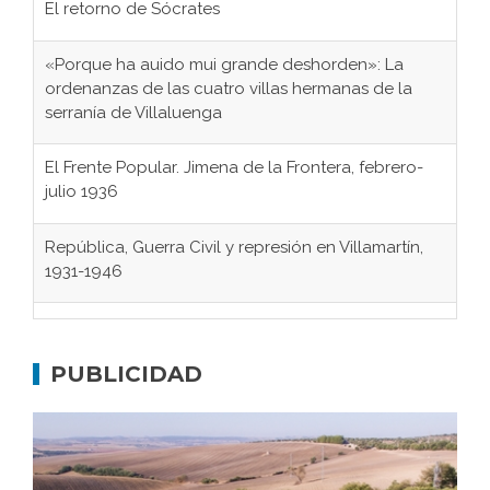
«Porque ha auido mui grande deshorden»: La
ordenanzas de las cuatro villas hermanas de la
serranía de Villaluenga
El Frente Popular. Jimena de la Frontera, febrero-
julio 1936
República, Guerra Civil y represión en Villamartín,
1931-1946
Gaditanos deportados a campos de
concentración nazis
Don Perafán de Ribera y sus fundaciones de
PUBLICIDAD
Bornos
El Frente Popular. Ubrique, febrero-julio 1936