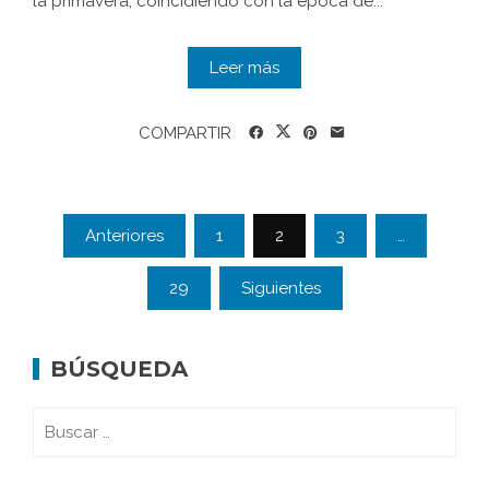
la primavera, coincidiendo con la época de...
Leer más
COMPARTIR
Anteriores
1
2
3
…
29
Siguientes
BÚSQUEDA