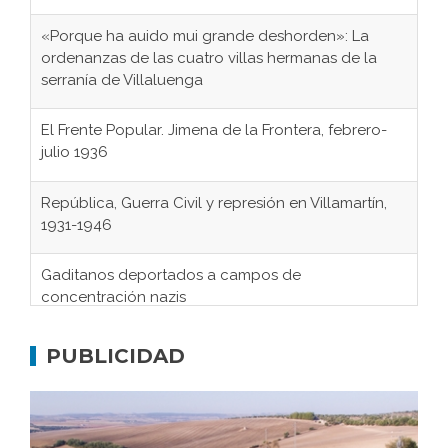
«Porque ha auido mui grande deshorden»: La
ordenanzas de las cuatro villas hermanas de la
serranía de Villaluenga
El Frente Popular. Jimena de la Frontera, febrero-
julio 1936
República, Guerra Civil y represión en Villamartín,
1931-1946
Gaditanos deportados a campos de
concentración nazis
Don Perafán de Ribera y sus fundaciones de
Bornos
PUBLICIDAD
El Frente Popular. Ubrique, febrero-julio 1936